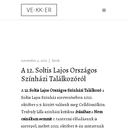
november 4, 2021
hírek
A 12. Soltis Lajos Országos
Színházi Találkozóról
A
12. Soltis Lajos Országos Színházi Találkozó
a
Soltis Lajos Színház szervezésében 2021.
október 5-9. között valósult meg Celldömölkön.
Trubuly Lilla színházi kritikus
írásában
a
Nem
csináltam semmit
c. tantermi előadásunk is
szerepel, melyet 2021. október 8-án mutattunk