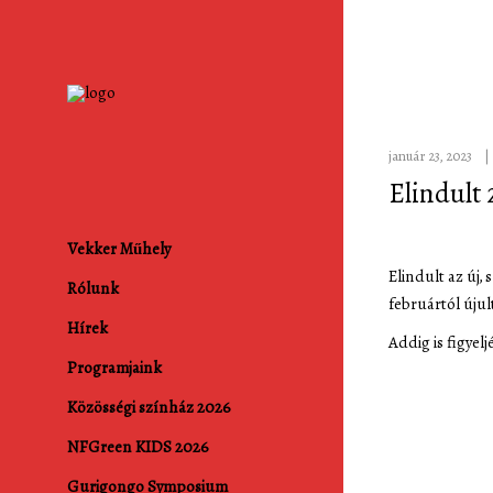
január 23, 2023
Elindult 
Vekker Műhely
Elindult az új, 
Rólunk
februártól úju
Hírek
Addig is figyel
Programjaink
Közösségi színház 2026
NFGreen KIDS 2026
Gurigongo Symposium