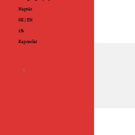
Naptár
SK / EN
2%
Kapcsolat