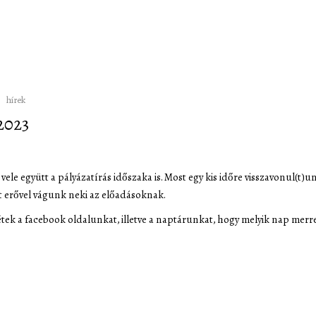
hírek
2023
s vele együtt a pályázatírás időszaka is. Most egy kis időre visszavonul(t)
lt erővel vágunk neki az előadásoknak.
jétek a facebook oldalunkat, illetve a naptárunkat, hogy melyik nap merr