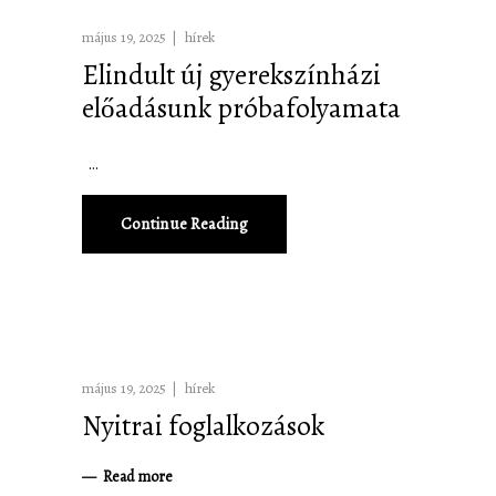
május 19, 2025
hírek
Elindult új gyerekszínházi
előadásunk próbafolyamata
Continue Reading
május 19, 2025
hírek
Nyitrai foglalkozások
Read more