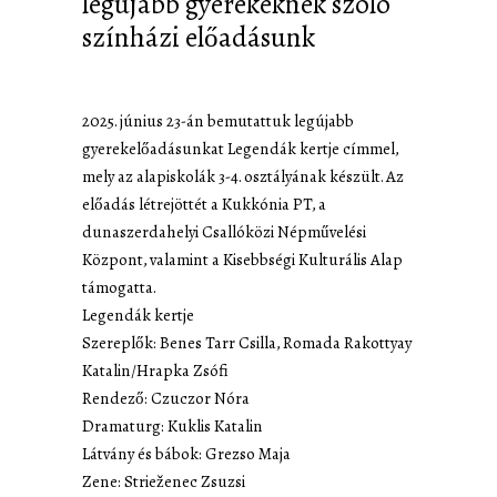
legújabb gyerekeknek szóló
színházi előadásunk
2025. június 23-án bemutattuk legújabb
gyerekelőadásunkat Legendák kertje címmel,
mely az alapiskolák 3-4. osztályának készült. Az
előadás létrejöttét a Kukkónia PT, a
dunaszerdahelyi Csallóközi Népművelési
Központ, valamint a Kisebbségi Kulturális Alap
támogatta.
Legendák kertje
Szereplők: Benes Tarr Csilla, Romada Rakottyay
Katalin/Hrapka Zsófi
Rendező: Czuczor Nóra
Dramaturg: Kuklis Katalin
Látvány és bábok: Grezso Maja
Zene: Strieženec Zsuzsi