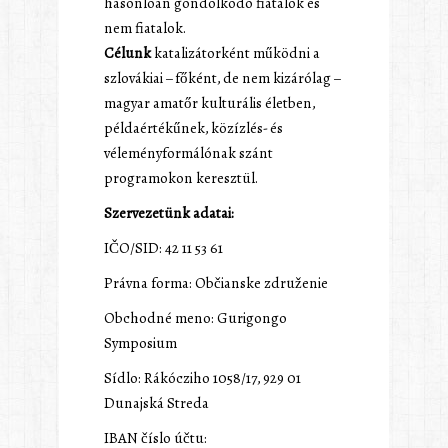
hasonlóan gondolkodó fiatalok és
nem fiatalok.
Célunk
katalizátorként működni a
szlovákiai – főként, de nem kizárólag –
magyar amatőr kulturális életben,
példaértékűnek, közízlés- és
véleményformálónak szánt
programokon keresztül.
Szervezetünk adatai:
IČO/SID: 42 11 53 61
Právna forma: Občianske združenie
Obchodné meno: Gurigongo
Symposium
Sídlo: Rákócziho 1058/17, 929 01
Dunajská Streda
IBAN číslo účtu: