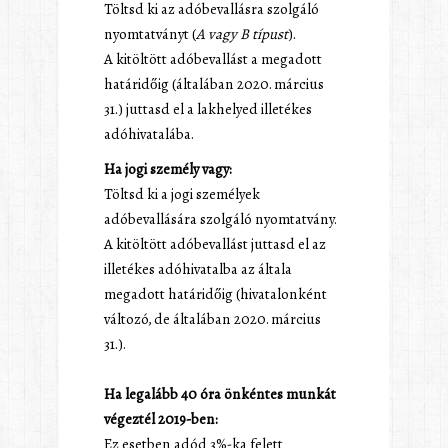
Töltsd ki az adóbevallásra szolgáló
nyomtatványt (
A vagy B típust
).
A kitöltött adóbevallást a megadott
határidőig (általában 2020. március
31.) juttasd el a lakhelyed illetékes
adóhivatalába.
Ha jogi személy vagy:
Töltsd ki a jogi személyek
adóbevallására szolgáló nyomtatvány.
A kitöltött adóbevallást juttasd el az
illetékes adóhivatalba az általa
megadott határidőig (hivatalonként
változó, de általában 2020. március
31.).
Ha legalább 40 óra önkéntes munkát
végeztél 2019-ben:
Ez esetben adód 3%-ka felett