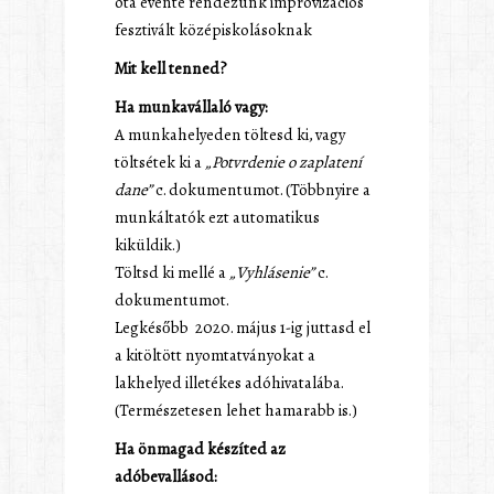
óta évente rendezünk improvizációs
fesztivált középiskolásoknak
Mit kell tenned?
Ha munkavállaló vagy:
A munkahelyeden töltesd ki, vagy
töltsétek ki a
„Potvrdenie o zaplatení
dane”
c. dokumentumot. (Többnyire a
munkáltatók ezt automatikus
kiküldik.)
Töltsd ki mellé a
„Vyhlásenie”
c.
dokumentumot.
Legkésőbb 2020. május 1-ig juttasd el
a kitöltött nyomtatványokat a
lakhelyed illetékes adóhivatalába.
(Természetesen lehet hamarabb is.)
Ha önmagad készíted az
adóbevallásod: