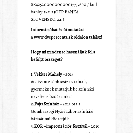
SK4252000000000017737690 / kód
banky: 5200 (OTP BANKA
SLOVENSKO, a.s.)
Információkat és útmutatást
a
www.dvepercenta.sk
oldalon találsz!
Hogy mi mindenre használjuk fel a
befolyt összeget?
1. Vekker Műhely
– 2013
óta
évente
több száz fiatalnak,
gyermeknek mutatjuk be színházi
nevelési előadásainkat
2. PajtaSzínház
– 2013 óta a
Gombaszögi Nyári Tábor színházi
bázisát működtetjük
3. KÖR – improvizációs fesztivál
– 2015