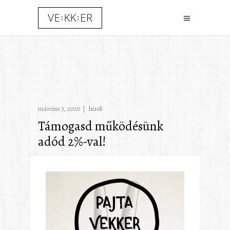
március 3, 2020
hírek
Támogasd működésünk
adód 2%-val!