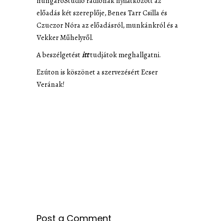
hungaroStudio rádiónak nyilatkozott az
előadás két szereplője, Benes Tarr Csilla és
Czuczor Nóra az előadásról, munkánkról és a
Vekker Műhelyről.
A beszélgetést
itt
tudjátok meghallgatni.
Ezúton is köszönet a szervezésért Ecser
Verának!
Post a Comment