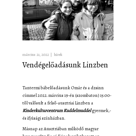
március 21, 2022
hírek
Vendégelőadásunk Linzben
Tantermi bábelőadásunk Omár és a dzsinn
címmel 2022. március 19-én (szombaton) 15:00-
től valősult a felső-ausztriai Linzben a
Kinderkulturcentrum Kuddelmuddel
gyermek,-
és ifjúsági színházban.
Másnap az Ausztriában működő magyar