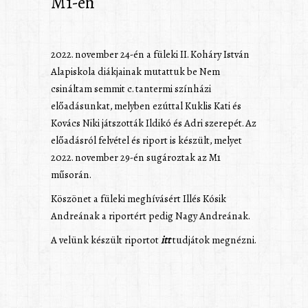
M1-en
2022. november 24-én a füleki II. Koháry István
Alapiskola diákjainak mutattuk be Nem
csináltam semmit c. tantermi színházi
előadásunkat, melyben ezúttal Kuklis Kati és
Kovács Niki játszották Ildikó és Adri szerepét. Az
előadásról felvétel és riport is készült, melyet
2022. november 29-én sugároztak az M1
műsorán.
Köszönet a füleki meghívásért Illés Kósik
Andreának a riportért pedig Nagy Andreának.
A velünk készült riportot
itt
tudjátok megnézni.