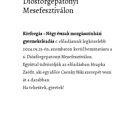
Diósförgepatonyi
Mesefesztiválon
Körforgás – Négy évszak mozgásszínházi
gyermekelőadás
c. előadásunk legközelebb
2024.05.25-én, szombaton kerül bemutatásra a
6. Diósförgepatonyi Mesefesztiválon.
Egyúttal üdvözöljük az előadásban Hrapka
Zsófit, aki egy időre Csenky Niki szerepét veszi
át a darabban.
Ha tehetitek, gyertek!