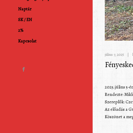
Naptár
SK / EN
2%
Kapcsolat
július 7, 2025
Fényeske
2025. július 5
Rendezte: Mikló
Szereplők: Czc
Az előadás a 
Köszönet a me