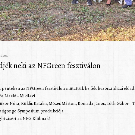
hírek
djék neki az NFGreen fesztiválon
-én pénteken az NFGreen fesztiválon mutattuk be felolvasószínházi előa
s László – MikiLaci.
uzor Nóra, Kuklis Katalin, Mózes Márton, Romada János, Tóth Gábor – 
Gurigongo Symposium produkciója.
ghívásért az NFG Klubnak!