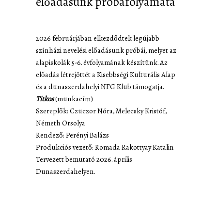
előadásunk próbafolyamata
2026 februárjában elkezdődtek legújabb
színházi nevelési előadásunk próbái, melyet az
alapiskolák 5-6. évfolyamának készítünk. Az
előadás létrejöttét a Kisebbségi Kulturális Alap
és a dunaszerdahelyi NFG Klub támogatja.
Titkos
(munkacím)
Szereplők: Czuczor Nóra, Melecsky Kristóf,
Németh Orsolya
Rendező: Perényi Balázs
Produkciós vezető: Romada Rakottyay Katalin
Tervezett bemutató 2026. április
Dunaszerdahelyen.