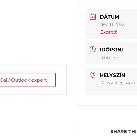
DÁTUM
dec 11 2025
Expired!
IDŐPONT
9:00 am
HELYSZÍN
iCal / Outlook export
MTNy Alapiskola 
SHARE THI