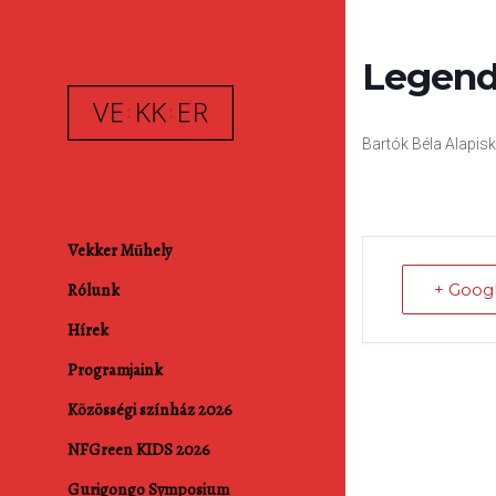
Legend
Bartók Béla Alapi
Vekker Műhely
Rólunk
+ Goog
Hírek
Programjaink
Közösségi színház 2026
NFGreen KIDS 2026
Gurigongo Symposium