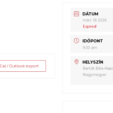
DÁTUM
márc 18 2026
Expired!
IDŐPONT
9:30 am
HELYSZÍN
iCal / Outlook export
Bartók Béla Alapi
Nagymegyer