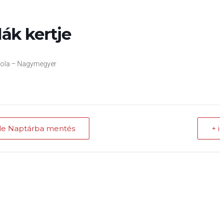
ák kertje
skola – Nagymegyer
le Naptárba mentés
+ 