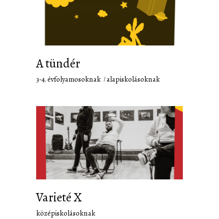
A tündér
3-4. évfolyamosoknak
alapiskolásoknak
Varieté X
középiskolásoknak