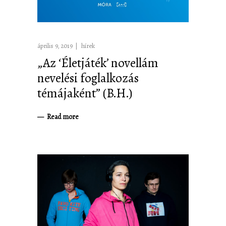
április 9, 2019
hírek
„Az ‘Életjáték’ novellám
nevelési foglalkozás
témájaként” (B.H.)
Read more